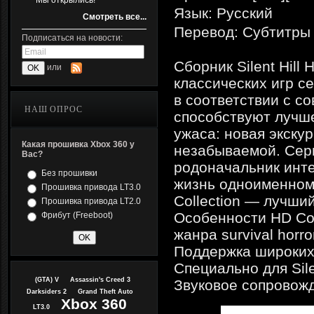
Мы открылись!
Язык: Русский
Смотреть все...
Перевод: Субтитры
Подписаться на новости:
Сборник Silent Hill
или
классических игр сер
в соответствии с с
НАШ ОПРОС
способствуют лучш
ужаса: новая экску
Какая прошивка Xbox 360 у
незабываемой. Серия
Вас?
родоначальник инте
Без прошивки
жизнь одноименному
Прошивка привода LT3.0
Collection — лучши
Прошивка привода LT2.0
Особенности HD Col
Фрибут (Freeboot)
жанра survival horr
Поддержка широких 
Специально для Sile
(GTA) V
Assassin's Creed 3
Звуковое сопровожд
Darksiders 2
Grand Theft Auto
Xbox 360
LT3.0