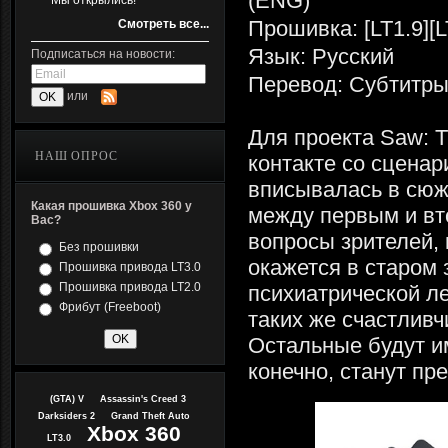
(ENG)
Мы открылись!
Прошивка: [LT1.9][L
Смотреть все...
Язык: Русский
Подписаться на новости:
Перевод: Субтитр
или
Для проекта Saw: T
НАШ ОПРОС
контакте со сцена
вписывалась в сюж
Какая прошивка Xbox 360 у
между первым и вт
Вас?
вопросы зрителей,
Без прошивки
окажется в старом
Прошивка привода LT3.0
Прошивка привода LT2.0
психиатрической ле
Фрибут (Freeboot)
таких же счастливч
Остальные будут и
конечно, станут пр
(GTA) V
Assassin's Creed 3
Darksiders 2
Grand Theft Auto
Xbox 360
LT3.0