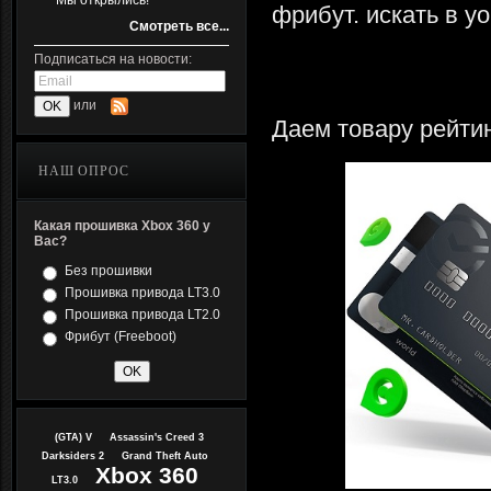
Мы открылись!
фрибут. искать в yo
Смотреть все...
Подписаться на новости:
или
Даем товару рейтин
НАШ ОПРОС
Какая прошивка Xbox 360 у
Вас?
Без прошивки
Прошивка привода LT3.0
Прошивка привода LT2.0
Фрибут (Freeboot)
(GTA) V
Assassin's Creed 3
Darksiders 2
Grand Theft Auto
Xbox 360
LT3.0