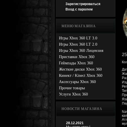
Зарегистрироваться
Вход с паролем
МЕНЮ МАГАЗИНА
Игры Xbox 360 LT 3.0
Игры Xbox 360 LT 2.0
Игры Xbox 360 Лицензия
25
Приставки Xbox 360
Ко
Геймпады Xbox 360
Жесткие диски Xbox 360
Да
Жан
Кинект / Kinect Xbox 360
Раз
Аксессуары Xbox 360
Из
Ре
Прочие товары
Тип
Услуги Xbox 360
Про
Яз
Пе
НОВОСТИ МАГАЗИНА
Nav
ка
Ат
28.12.2021
му