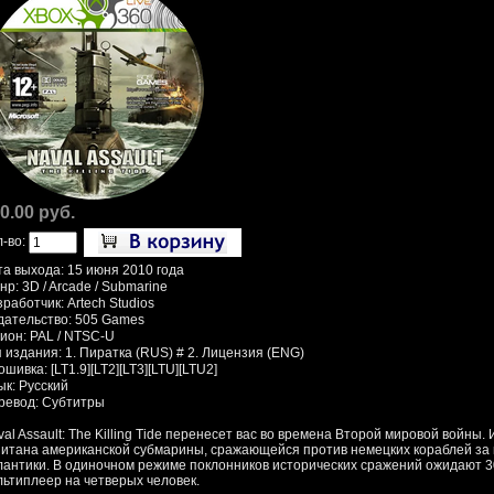
0.00 руб.
л-во:
та выхода: 15 июня 2010 года
р: 3D / Arcade / Submarine
работчик: Artech Studios
дательство: 505 Games
гион: PAL / NTSC-U
 издания: 1. Пиратка (RUS) # 2. Лицензия (ENG)
шивка: [LT1.9][LT2][LT3][LTU][LTU2]
ык: Русский
ревод: Субтитры
al Assault: The Killing Tide перенесет вас во времена Второй мировой войны.
питана американской субмарины, сражающейся против немецких кораблей за
лантики. В одиночном режиме поклонников исторических сражений ожидают 3
льтиплеер на четверых человек.