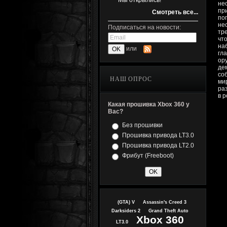
Мы открылись!
не
пр
Смотреть все...
по
не
Подписаться на новости:
тр
чт
на
или
гл
ор
де
со
НАШ ОПРОС
ми
ра
в 
Какая прошивка Xbox 360 у
Вас?
Без прошивки
Прошивка привода LT3.0
Прошивка привода LT2.0
Фрибут (Freeboot)
(GTA) V
Assassin's Creed 3
Darksiders 2
Grand Theft Auto
Xbox 360
LT3.0