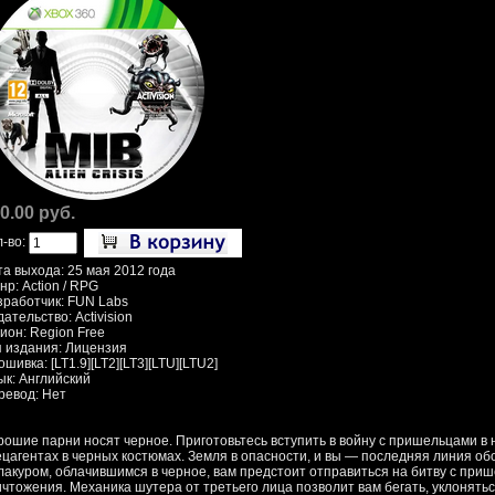
0.00 руб.
л-во:
та выхода: 25 мая 2012 года
р: Action / RPG
зработчик: FUN Labs
ательство: Activision
ион: Region Free
п издания: Лицензия
шивка: [LT1.9][LT2][LT3][LTU][LTU2]
ык: Английский
ревод: Нет
рошие парни носят черное. Приготовьтесь вступить в войну с пришельцами в 
ецагентах в черных костюмах. Земля в опасности, и вы — последняя линия о
лакуром, облачившимся в черное, вам предстоит отправиться на битву с приш
ичтожения. Механика шутера от третьего лица позволит вам бегать, уклонятьс