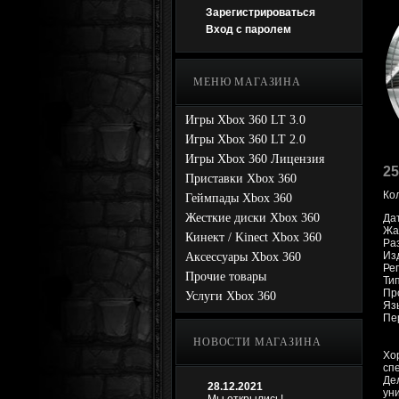
Зарегистрироваться
Вход с паролем
МЕНЮ МАГАЗИНА
Игры Xbox 360 LT 3.0
Игры Xbox 360 LT 2.0
Игры Xbox 360 Лицензия
25
Приставки Xbox 360
Ко
Геймпады Xbox 360
Жесткие диски Xbox 360
Да
Жан
Кинект / Kinect Xbox 360
Ра
Изд
Аксессуары Xbox 360
Рег
Прочие товары
Ти
Про
Услуги Xbox 360
Яз
Пе
НОВОСТИ МАГАЗИНА
Хо
сп
Де
28.12.2021
ун