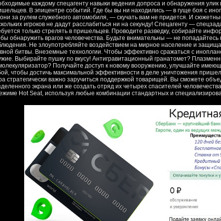
обходимые каждому спецагенту навыки ведения допроса и обнаружения улик 
ишельцев. В эпицентре событий. Где бы вы ни находились — в гуще боя с ин
гони за рулем служебного автомобиля, — скучать вам не придется. И сюжетн
скольких игроков не дадут расслабиться ни на секунду! Спецагенту — спецзада
ебуется только стрелять в пришельцев. Проводите разведку, собирайте инф
обы обнаружить врагов человечества. Будьте внимательны — не попадайтесь 
блюдения. Не злоупотребляйте воздействием на мирное население и защища
авной битвы. Внеземные технологии. Чтобы эффективно сражаться с инопла
ужие. Выбирайте пушку по вкусу! Антигравитационный гранатомет? Плазменн
молекуляризатор? Получайте доступ к новому вооружению, улучшайте имеющ
бой, чтобы достичь максимальной эффективности в деле уничтожения пришель
ра стратегически важно заручиться поддержкой товарищей. Вы сможете объед
зделенного экрана или же создать отряд их четырех спасителей человечества
режиме Hot Seat, используя любые комбинации стандартных и специализиров