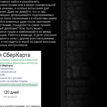
помогут найти и разоблачить
опланетянами или в вихре стремительной
ые режимы, и особые испытания для
ния. Даже не думайте, что от вас
ормацию, допрашивайте подозреваемых,
на глаза охранникам и в объективы камер
йте невинных даже после окончания
нетянами, понадобится самое лучшее
ый дробовик? Или, быть может,
иеся пушки и комбинируйте их между
цев. Работа в команде. В деле спасения
инить силы с другим агентом в режиме
 и насладиться игрой за одной консолью
анных контроллеров.