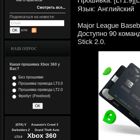
Прошивка: [LT1.9][L
Мы открылись!
Язык: Английский
Смотреть все...
Подписаться на новости:
Major League Baseb
или
Доступно 90 команд
Stick 2.0.
НАШ ОПРОС
Какая прошивка Xbox 360 у
Вас?
Без прошивки
Прошивка привода LT3.0
Прошивка привода LT2.0
Фрибут (Freeboot)
(GTA) V
Assassin's Creed 3
Darksiders 2
Grand Theft Auto
Xbox 360
LT3.0