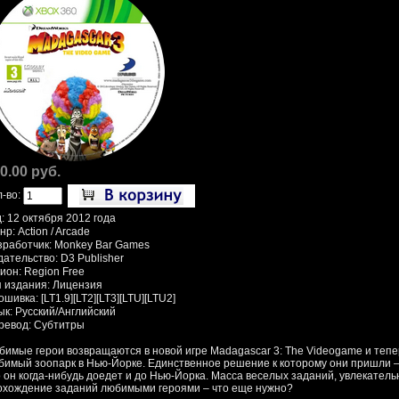
0.00 руб.
л-во:
: 12 октября 2012 года
р: Action / Arcade
зработчик: Monkey Bar Games
дательство: D3 Publisher
ион: Region Free
п издания: Лицензия
шивка: [LT1.9][LT2][LT3][LTU][LTU2]
ык: Русский/Английский
ревод: Субтитры
бимые герои возвращаются в новой игре Madagascar 3: The Videogame и тепер
бимый зоопарк в Нью-Йорке. Единственное решение к которому они пришли – 
о он когда-нибудь доедет и до Нью-Йорка. Масса веселых заданий, увлекател
охождение заданий любимыми героями – что еще нужно?