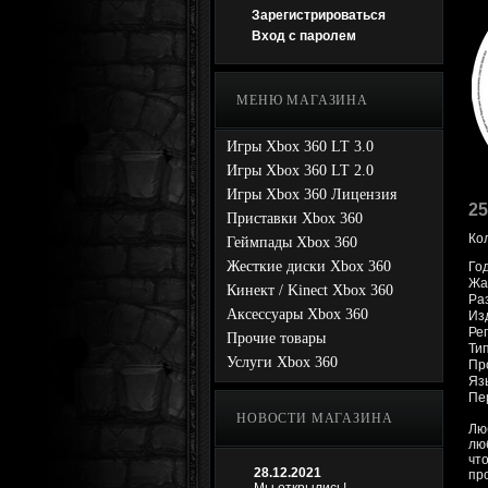
Зарегистрироваться
Вход с паролем
МЕНЮ МАГАЗИНА
Игры Xbox 360 LT 3.0
Игры Xbox 360 LT 2.0
Игры Xbox 360 Лицензия
25
Приставки Xbox 360
Ко
Геймпады Xbox 360
Жесткие диски Xbox 360
Год
Жан
Кинект / Kinect Xbox 360
Ра
Аксессуары Xbox 360
Из
Рег
Прочие товары
Ти
Услуги Xbox 360
Про
Яз
Пе
НОВОСТИ МАГАЗИНА
Лю
лю
чт
28.12.2021
пр