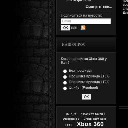
Мы открылись!
по
вс
Смотреть все...
сл
Дл
Подписаться на новости:
или
НАШ ОПРОС
Какая прошивка Xbox 360 у
Вас?
Без прошивки
Прошивка привода LT3.0
Прошивка привода LT2.0
Фрибут (Freeboot)
(GTA) V
Assassin's Creed 3
Darksiders 2
Grand Theft Auto
Xbox 360
LT3.0