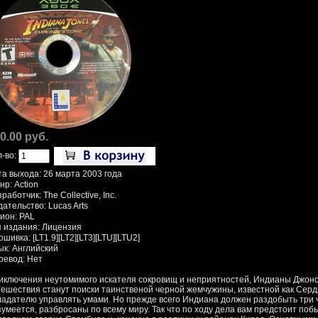
0.00 руб.
л-во:
та выхода: 26 марта 2003 года
р: Action
работчик: The Collective, Inc.
ательство: Lucas Arts
гион: PAL
п издания: Лицензия
шивка: [LT1.9][LT2][LT3][LTU][LTU2]
ык: Английский
ревод: Нет
иключения неутомимого искателя сокровищ и неприятностей, Индианы Джонс
тешествия станут поиски таинственой черной жемчужины, известной как Серд
ладателю управлять умами. Но прежде всего Индиана должен раздобыть три ч
зумеется, разбросаны по всему миру. Так что по ходу дела вам предстоит побы