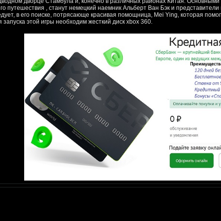
дводном дворце Стамбула и, конечно в различных районах Китая. Основным
его путешествия , станут немецкий наемник Альберт Ван Бэк и представители 
едует, в его поиске, потрясающе красивая помощница, Mei Ying, которая помо
я запуска этой игры необходим жесткий диск xbox 360.