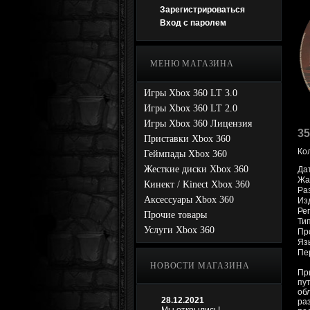
Зарегистрироваться
Вход с паролем
МЕНЮ МАГАЗИНА
Игры Xbox 360 LT 3.0
Игры Xbox 360 LT 2.0
Игры Xbox 360 Лицензия
35
Приставки Xbox 360
Ко
Геймпады Xbox 360
Жесткие диски Xbox 360
Да
Жан
Кинект / Kinect Xbox 360
Раз
Аксессуары Xbox 360
Изд
Ре
Прочие товары
Ти
Услуги Xbox 360
Про
Яз
Пе
НОВОСТИ МАГАЗИНА
Пр
пу
об
28.12.2021
ра