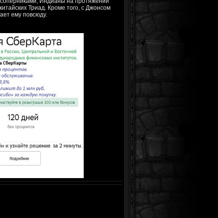
и соперниками, Индианы на протяжении
китайских Триад. Кроме того, с Джонсом
гает ему повсюду.