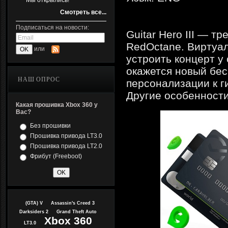
Мы открылись!
Смотреть все...
Подписаться на новости:
Guitar Hero III — т
RedOctane. Виртуал
или
устроить концерт у 
окажется новый бес
НАШ ОПРОС
персонализации к г
Другие особенности
Какая прошивка Xbox 360 у
Вас?
Без прошивки
Прошивка привода LT3.0
Прошивка привода LT2.0
Фрибут (Freeboot)
(GTA) V
Assassin's Creed 3
Darksiders 2
Grand Theft Auto
Xbox 360
LT3.0