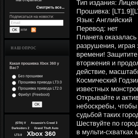
Мы открылись!
Тип издания: Лице
Смотреть все...
Прошивка: [LT1.9][L
Подписаться на новости:
Язык: Английский
Перевод: нет
или
Планета оказалась 
разрушения, играя 
НАШ ОПРОС
времени! Защитите
вторжения и прод
Какая прошивка Xbox 360 у
Вас?
действие, масштаб
Без прошивки
Космический Годзил
Прошивка привода LT3.0
известных монстров
Прошивка привода LT2.0
Фрибут (Freeboot)
Открывайте и акти
небоскребы, чтобы 
судьбой таких горо
Шествуйте по город
(GTA) V
Assassin's Creed 3
Darksiders 2
Grand Theft Auto
в мульти-схватках 
Xbox 360
LT3.0