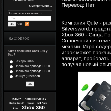
Мы открылись!
Перевод: Нет
Смотреть все...
Подписаться на новости:
Компания Qute - раз
или
Silversword, предс
Xbox 360 - Ginga Fo
НАШ ОПРОС
Солнечной системе 
мехами. Игра содер
Какая прошивка Xbox 360 у
игрок может прокач
Вас?
аппарат, пробовать
Без прошивки
получая новый опыт
Прошивка привода LT3.0
Прошивка привода LT2.0
Фрибут (Freeboot)
(GTA) V
Assassin's Creed 3
Darksiders 2
Grand Theft Auto
Xbox 360
LT3.0