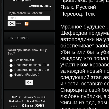
Прошивка: [LT1.9][L
Мы открылись!
Язык: Русский
Смотреть все...
Перевод: Текст
Подписаться на новости:
или
Мрачное будущее…
Шефердов придума
НАШ ОПРОС
автопоединки на у
обеспечивает заоб
Какая прошивка Xbox 360 у
Убить или быть уби
Вас?
каждому, кто попа
Без прошивки
участником кроваво
Прошивка привода LT3.0
за каждой новый п
Прошивка привода LT2.0
Фрибут (Freeboot)
следующий этап ав
и чести, оставьте 
Снарядите свой бо
любовь публики, а 
(GTA) V
Assassin's Creed 3
живым из ада, вам
Darksiders 2
Grand Theft Auto
Xbox 360
LT3.0
удачных побед…