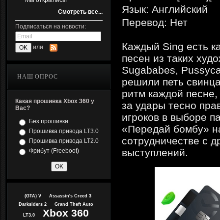
Мы открылись!
Язык: Английский
Смотреть все...
Перевод: Нет
Подписаться на новости:
Каждый Sing есть к
или
песен из таких худо
Sugababes, Pussyca
НАШ ОПРОС
решили петь свинца
ритм каждой песне,
Какая прошивка Xbox 360 у
за удары тесно пра
Вас?
игроков в выборе п
Без прошивки
«Передай бомбу» на 
Прошивка привода LT3.0
сотрудничестве с д
Прошивка привода LT2.0
выступлений.
Фрибут (Freeboot)
(GTA) V
Assassin's Creed 3
Darksiders 2
Grand Theft Auto
Xbox 360
LT3.0