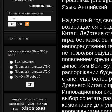
Прошивка: [LT1.9][L
Мы открылись!
Язык: Английский
Смотреть все...
Подписаться на новости:
На десятый год сво
или
возвращается с се
Китая. Действие ст
игра, без каких бы
НАШ ОПРОС
непосредственно г
Какая прошивка Xbox 360 у
не позволяя ощуще
Вас?
появлением среди 
Без прошивки
династиям Вей, Ву,
Прошивка привода LT3.0
распоряжении буде
Прошивка привода LT2.0
Фрибут (Freeboot)
станет еще более р
Древнего Китая и 
Инновационная сис
выбор сочетать ра
(GTA) V
Assassin's Creed 3
комбинации для ун
Darksiders 2
Grand Theft Auto
Xbox 360
LT3.0
вооружениями прям