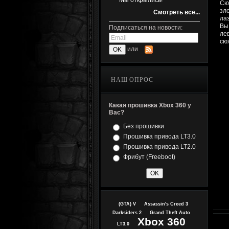
Мы открылись!
Сю
зл
Смотреть все...
ла
Вы
Подписаться на новости:
ле
сю
или
НАШ ОПРОС
Какая прошивка Xbox 360 у
Вас?
Без прошивки
Прошивка привода LT3.0
Прошивка привода LT2.0
Фрибут (Freeboot)
(GTA) V
Assassin's Creed 3
Darksiders 2
Grand Theft Auto
Xbox 360
LT3.0