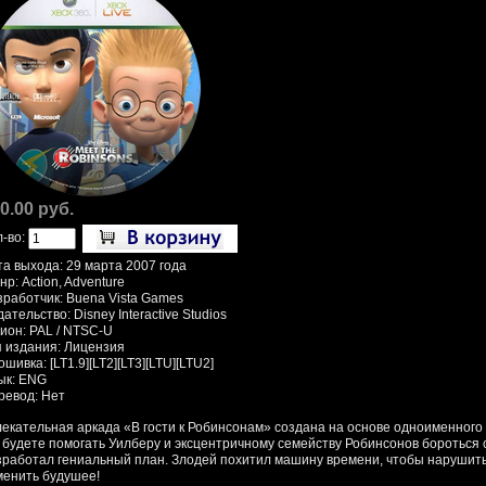
0.00 руб.
л-во:
та выхода: 29 марта 2007 года
р: Action, Adventure
зработчик: Buena Vista Games
ательство: Disney Interactive Studios
гион: PAL / NTSC-U
п издания: Лицензия
шивка: [LT1.9][LT2][LT3][LTU][LTU2]
ык: ENG
ревод: Нет
лекательная аркада «В гости к Робинсонам» создана на основе одноименного 
 будете помогать Уилберу и эксцентричному семейству Робинсонов бороться 
зработал гениальный план. Злодей похитил машину времени, чтобы нарушить
менить будушее!