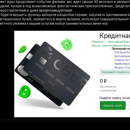
жет игры продолжает события фильма: вас ждет свыше 40 веселых и увлекат
одеям, пуская в ход всевозможные фантастические приспособления, среди к
зерострелялкам и даже времязамедлялкам!
 будете крушить грозных киборгов раздолбастерами, запускать противников 
витационных лучей, заберетесь в жерло вулкана, используя сокрушительные
жетного режима к вашим услугам набор занимательных мини-игр.