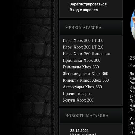
Зарегистрироваться
Вход с паролем
МЕНЮ МАГАЗИНА
Игры Xbox 360 LT 3.0
Игры Xbox 360 LT 2.0
Игры Xbox 360 Лицензия
25
Приставки Xbox 360
Ко
Геймпады Xbox 360
Жесткие диски Xbox 360
Да
Жан
Кинект / Kinect Xbox 360
Ра
Аксессуары Xbox 360
Изд
Ре
Прочие товары
Ти
Услуги Xbox 360
Про
Яз
Пе
НОВОСТИ МАГАЗИНА
Ув
Вы
ра
28.12.2021
из