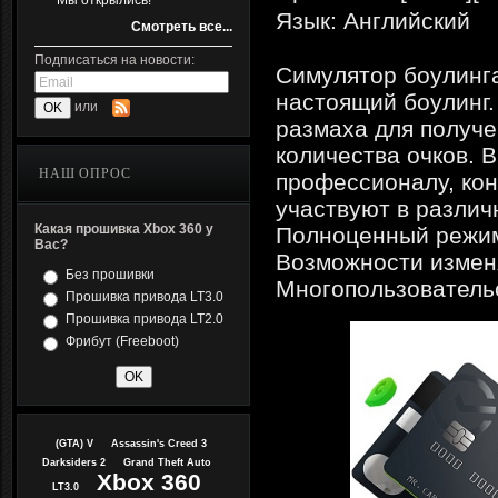
Мы открылись!
Язык: Английский
Смотреть все...
Подписаться на новости:
Cимулятор боулинга
настоящий боулинг.
или
размаха для получе
количества очков. В
НАШ ОПРОС
профессионалу, кон
участвуют в различ
Какая прошивка Xbox 360 у
Полноценный режим
Вас?
Возможности изменя
Без прошивки
Многопользователь
Прошивка привода LT3.0
Прошивка привода LT2.0
Фрибут (Freeboot)
(GTA) V
Assassin's Creed 3
Darksiders 2
Grand Theft Auto
Xbox 360
LT3.0