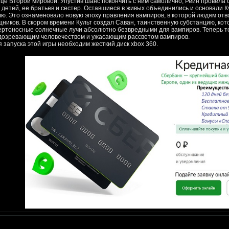
нце Второй мировой. Упустив шанс покончить с ним самолично, Рейн провела 
о детей, ее братьев и сестер. Оставшиеся в живых объединились и основали К
лю. Это ознаменовало новую эпоху правления вампиров, в которой людям отво
щников. В скором времени Культ создал Саван, таинственную субстанцию, кот
ертоносные солнечные лучи абсолютно безвредными для вампиров. Теперь то
дозревающим человечеством и ужасающим рассветом вампиров.
я запуска этой игры необходим жесткий диск xbox 360.