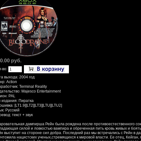
0.00 руб.
л-во:
та выхода: 2004 год
р: Action
работчик: Terminal Reality
дательство: Majesco Entertainment
гион: PAL
п издания: Пиратка
шивка: [LT1.9][LT2][LT3][LTU][LTU2]
ык: Русский
евод: текст + звук
аровательная дампирша Рейн была рождена после противоестественного сою
ладающая силой и ловкостью вампира и обреченная пить кровь живых и боять
йн выступит на стороне сил добра. Последний раз мы встречались с Рейн в да
ичтожила нацистских ученых,стремящихся к мировой власти. Ее отец, Кейган, 