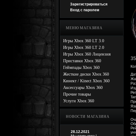
Зарегистрироваться
Вход с паролем
МЕНЮ МАГАЗИНА
Игры Xbox 360 LT 3.0
Игры Xbox 360 LT 2.0
Игры Xbox 360 Лицензия
35
Приставки Xbox 360
Ко
Геймпады Xbox 360
Жесткие диски Xbox 360
Да
Жан
Кинект / Kinect Xbox 360
Раз
Аксессуары Xbox 360
Из
Ре
Прочие товары
Ти
Услуги Xbox 360
Про
Яз
Пер
НОВОСТИ МАГАЗИНА
Оч
Об
Ре
28.12.2021
ун