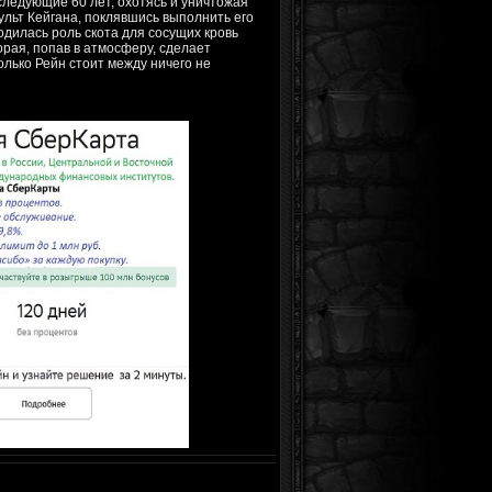
следующие 60 лет, охотясь и уничтожая
ульт Кейгана, поклявшись выполнить его
дилась роль скота для сосущих кровь
орая, попав в атмосферу, сделает
лько Рейн стоит между ничего не