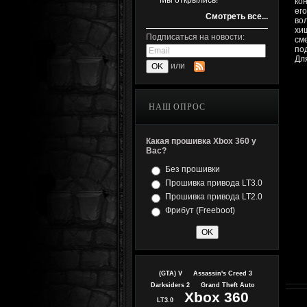
Мы открылись!
ко
ег
Смотреть все...
во
хи
Подписаться на новости:
см
по
Дл
или
НАШ ОПРОС
Какая прошивка Xbox 360 у
Вас?
Без прошивки
Прошивка привода LT3.0
Прошивка привода LT2.0
Фрибут (Freeboot)
(GTA) V
Assassin's Creed 3
Darksiders 2
Grand Theft Auto
Xbox 360
LT3.0