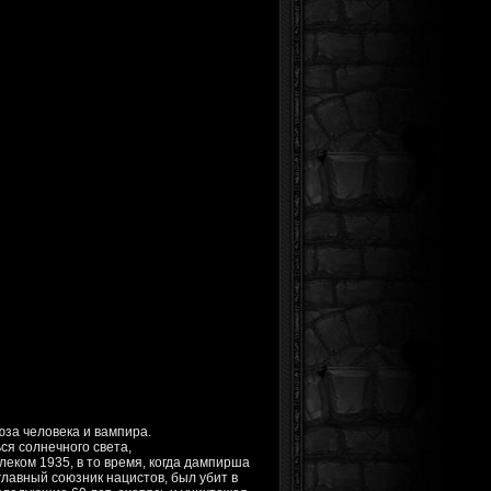
за человека и вампира.
ся солнечного света,
леком 1935, в то время, когда дампирша
главный союзник нацистов, был убит в