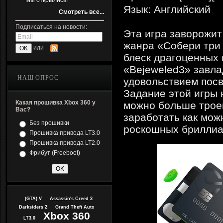
Мы открылись!
Язык: Английский
Смотреть все...
Подписаться на новости:
Эта игра заворожит
жанра «Собери три
или
блеск драгоценных
«Bejeweled3» завл
НАШ ОПРОС
удовольствием посв
Задание этой игры 
Какая прошивка Xbox 360 у
можно больше троек
Вас?
заработать как мож
Без прошивки
роскошных бриллиан
Прошивка привода LT3.0
Прошивка привода LT2.0
Фрибут (Freeboot)
(GTA) V
Assassin's Creed 3
Darksiders 2
Grand Theft Auto
Xbox 360
LT3.0