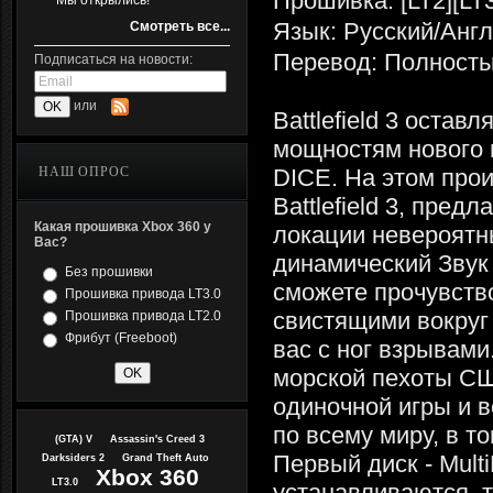
Прошивка: [LT2][LT3
Мы открылись!
Язык: Русский/Анг
Смотреть все...
Перевод: Полность
Подписаться на новости:
или
Battlefield 3 остав
мощностям нового н
НАШ ОПРОС
DICE. На этом про
Battlefield 3, пред
Какая прошивка Xbox 360 у
локации невероятн
Вас?
динамический Звук
Без прошивки
сможете прочувство
Прошивка привода LT3.0
свистящими вокруг
Прошивка привода LT2.0
Фрибут (Freeboot)
вас с ног взрывами.
морской пехоты СШ
одиночной игры и 
по всему миру, в т
(GTA) V
Assassin's Creed 3
Первый диск - Mult
Darksiders 2
Grand Theft Auto
Xbox 360
LT3.0
устанавливаются, 