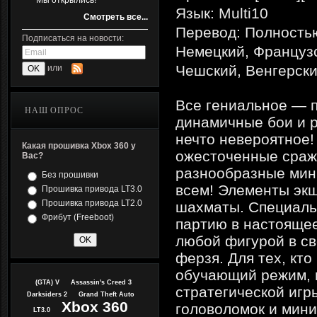
Мы открылись!
Язык: Multi10
Смотреть все...
Перевод: Полностью
Подписаться на новости:
Немецкий, Французс
Чешский, Венгерский
или
Все гениальное — 
НАШ ОПРОС
динамичные бои и 
нечто невероятное!
Какая прошивка Xbox 360 у
ожесточенные сраже
Вас?
разнообразные мини
Без прошивки
всем! Элементы экш
Прошивка привода LT3.0
Прошивка привода LT2.0
шахматы. Специаль
Фрибут (Freeboot)
партию в настоящее
любой фигурой в св
ферзя. Для тех, кт
обучающий режим, 
(GTA) V
Assassin's Creed 3
стратегической игр
Darksiders 2
Grand Theft Auto
Xbox 360
головоломок и мини
LT3.0