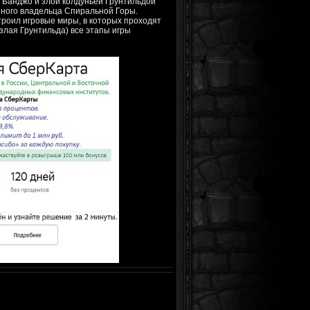
ду Банджо и злой колдуньей Грунтильдой
онного владельца Спиральной Горы.
троил игровые миры, в которых проходят
злая Грунтильда) все этапы игры