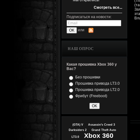
Мы открылись!
(T
(т
Смотреть все...
За
эт
Подписаться на новости:
Вл
или
НАШ ОПРОС
Какая прошивка Xbox 360 у
Вас?
Без прошивки
Прошивка привода LT3.0
Прошивка привода LT2.0
Фрибут (Freeboot)
(GTA) V
Assassin's Creed 3
Darksiders 2
Grand Theft Auto
Xbox 360
LT3.0