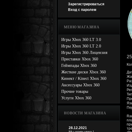
Зарегистрироваться
Вход с паролем
МЕНЮ МАГАЗИНА
Игры Xbox 360 LT 3.0
Игры Xbox 360 LT 2.0
Игры Xbox 360 Лицензия
25
Приставки Xbox 360
Ко
Геймпады Xbox 360
Жесткие диски Xbox 360
Да
Жан
Кинект / Kinect Xbox 360
Раз
Аксессуары Xbox 360
Изд
Ре
Прочие товары
Ти
Услуги Xbox 360
Про
Яз
Пе
НОВОСТИ МАГАЗИНА
Ra
пл
пр
28.12.2021
тр