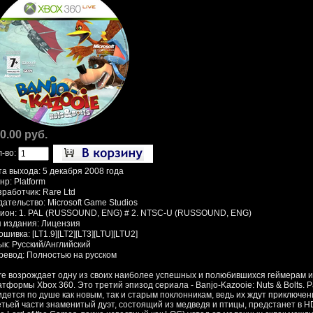
0.00 руб.
л-во:
та выхода: 5 декабря 2008 года
р: Platform
работчик: Rare Ltd
ательство: Microsoft Game Studios
гион: 1. PAL (RUSSOUND, ENG) # 2. NTSC-U (RUSSOUND, ENG)
п издания: Лицензия
шивка: [LT1.9][LT2][LT3][LTU][LTU2]
ык: Русский/Английский
ревод: Полностью на русском
re возрождает одну из своих наиболее успешных и полюбившихся геймерам игр
атформы Xbox 360. Это третий эпизод сериала - Banjo-Kazooie: Nuts & Bolts. 
идется по душе как новым, так и старым поклонникам, ведь их ждут приключе
етьей части знаменитый дуэт, состоящий из медведя и птицы, предстанет в HD