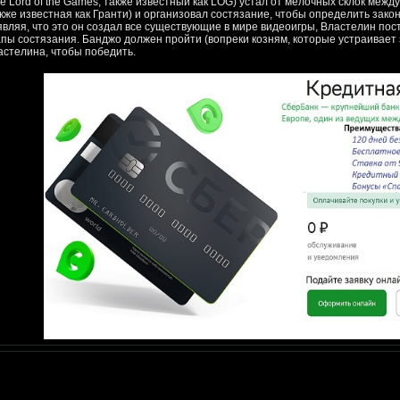
he Lord of the Games, также известный как LOG) устал от мелочных склок меж
акже известная как Гранти) и организовал состязание, чтобы определить зак
являя, что это он создал все существующие в мире видеоигры, Властелин пос
апы состязания. Банджо должен пройти (вопреки козням, которые устраивает 
астелина, чтобы победить.