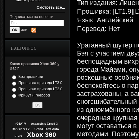
Мы открылись!
Тип издания: Лице
Смотреть все...
Прошивка: [LT1.9][L
Подписаться на новости:
Язык: Английский
Перевод: Нет
или
Ураганный шутер п
НАШ ОПРОС
Бэя с участием дву
беспощадным вихре
Какая прошивка Xbox 360 у
города Майами, опу
Вас?
роскошные особняк
Без прошивки
Прошивка привода LT3.0
беспокойтесь о пар
Прошивка привода LT2.0
застрахованы, а ваш
Фрибут (Freeboot)
сногсшибательный 
из одноимённого к
очередная крупная
могут оставаться в
(GTA) V
Assassin's Creed 3
Darksiders 2
Grand Theft Auto
методами. Поэтому 
Xbox 360
LT3.0