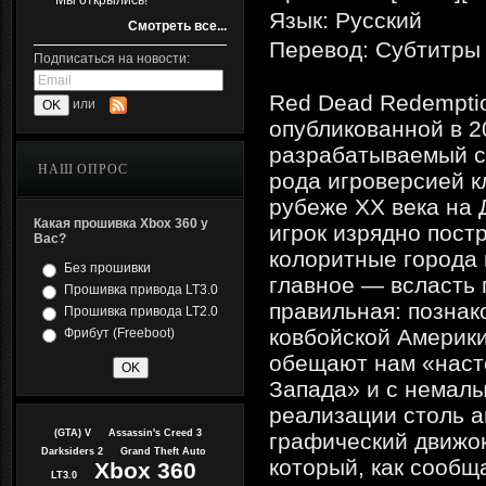
Мы открылись!
Язык: Русский
Смотреть все...
Перевод: Субтитры
Подписаться на новости:
Red Dead Redempti
или
опубликованной в 2
разрабатываемый ст
НАШ ОПРОС
рода игроверсией к
рубеже XX века на 
Какая прошивка Xbox 360 у
игрок изрядно пост
Вас?
колоритные города 
Без прошивки
главное — всласть п
Прошивка привода LT3.0
правильная: познак
Прошивка привода LT2.0
ковбойской Америки
Фрибут (Freeboot)
обещают нам «насто
Запада» и с немалы
реализации столь 
(GTA) V
Assassin's Creed 3
графический движок
Darksiders 2
Grand Theft Auto
который, как сообщ
Xbox 360
LT3.0