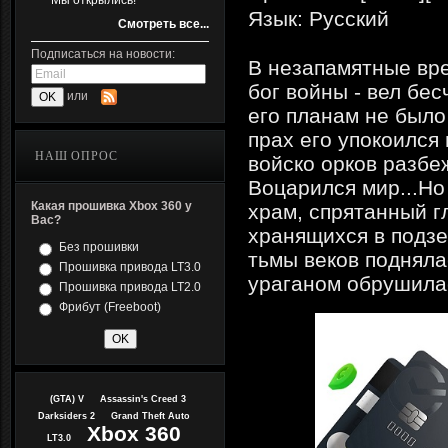
Мы открылись!
Язык: Русский
Смотреть все...
Подписаться на новости:
В незапамятные вре
бог войны - вел бе
или
его планам не было
прах его упокоился
НАШ ОПРОС
войско орков разбе
Воцарился мир...Но
Какая прошивка Xbox 360 у
храм, спрятанный г
Вас?
хранящихся в подзе
Без прошивки
тьмы веков подняла
Прошивка привода LT3.0
ураганом обрушила
Прошивка привода LT2.0
Фрибут (Freeboot)
(GTA) V
Assassin's Creed 3
Darksiders 2
Grand Theft Auto
Xbox 360
LT3.0