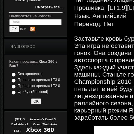
Мы открылись!
Прошивка: [LT1.9][L
Смотреть все...
Язык: Английский
Подписаться на новости:
Перевод: Нет
или
Заставьте кровь бу
Эта игра не остав
НАШ ОПРОС
гонок. Она создан
автоспорта с прив
Какая прошивка Xbox 360 у
Вас?
Здесь каждый учас
машины. Станьте го
Без прошивки
Прошивка привода LT3.0
Championship 2010 
Прошивка привода LT2.0
пять лет, в ней бу
Фрибут (Freeboot)
лицензированные а
раллийного сезона, 
карьерный режим Ro
заработать более 5
(GTA) V
Assassin's Creed 3
Darksiders 2
Grand Theft Auto
Xbox 360
LT3.0