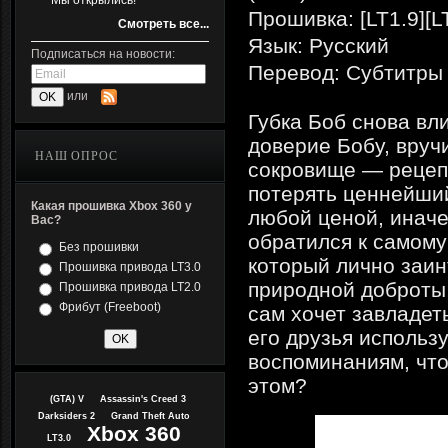
Мы открылись!
Прошивка: [LT1.9][L
Смотреть все...
Язык: Русский
Подписаться на новости:
Перевод: Субтитры
или
Губка Боб снова вл
доверие Бобу, вруч
НАШ ОПРОС
сокровище — рецеп
потерять ценнейший
Какая прошивка Xbox 360 у
любой ценой, инач
Вас?
обратился к самом
Без прошивки
который лично заин
Прошивка привода LT3.0
природной доброты,
Прошивка привода LT2.0
Фрибут (Freeboot)
сам хочет завладет
его друзья использ
воспоминаниям, чт
этом?
(GTA) V
Assassin's Creed 3
Darksiders 2
Grand Theft Auto
Xbox 360
LT3.0