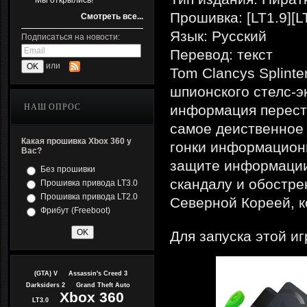
Мы открылись!
Прошивка: [LT1.9][L
Смотреть все...
Язык: Русский
Подписаться на новости:
Перевод: текст
или
Tom Clancys Splint
шпионского стелс-эк
НАШ ОПРОС
информация перест
самое деиственное
Какая прошивка Xbox 360 у
гонки информацион
Вас?
защите информации 
Без прошивки
скандалу и обостр
Прошивка привода LT3.0
Прошивка привода LT2.0
Северной Кореей, к
Фрибут (Freeboot)
Для запуска этой и
(GTA) V
Assassin's Creed 3
Darksiders 2
Grand Theft Auto
Xbox 360
LT3.0