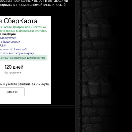
скребами невиданных высот и летающими
 переделка всем знакомой классической