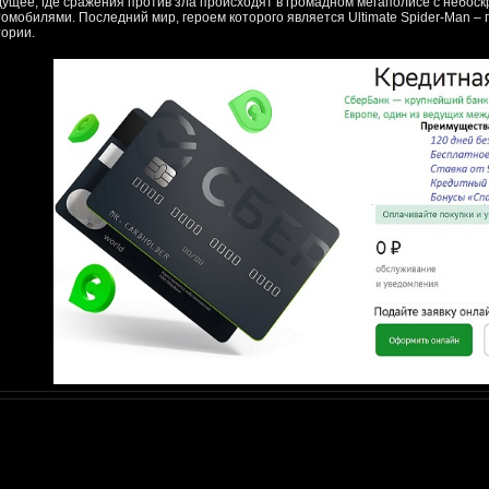
дущее, где сражения против зла происходят в громадном мегаполисе с небо
томобилями. Последний мир, героем которого является Ultimate Spider-Man –
тории.