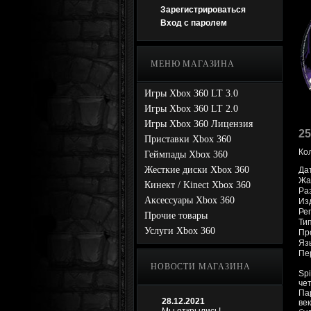
Зарегистрироваться
Вход с паролем
МЕНЮ МАГАЗИНА
Игры Xbox 360 LT 3.0
Игры Xbox 360 LT 2.0
Игры Xbox 360 Лицензия
25
Приставки Xbox 360
Ко
Геймпады Xbox 360
Жесткие диски Xbox 360
Да
Жан
Кинект / Kinect Xbox 360
Раз
Аксессуары Xbox 360
Изд
Рег
Прочие товары
Тип
Услуги Xbox 360
Про
Яз
Пе
НОВОСТИ МАГАЗИНА
Spi
че
Па
28.12.2021
век