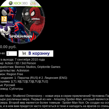
0.00 руб.
л-во:
та выхода: 7 сентября 2010 года
р: Action / 3D / 3rd Person
работчик: Beenox Studios, Griptonite Games
ательство: Activision
ион: Region Free
 издания: 1. Пиратка (RUS) # 2. Лицензия (ENG)
шивка: [LT1.9][LT2][LT3][LTU][LTU2]
ык: Русский
ревод: Субтитры
der-Man: Shattered Dimensions – новая игра в серии приключений Человека Па
тыре различных мира. Первый из них - Amazing Spider-Man, который является
ркера. Второй мир является более темным - Spider-Man Noir. Он создан на ос
а, и в нем вам придется часто прятаться в тени и нападать на врагов со спин