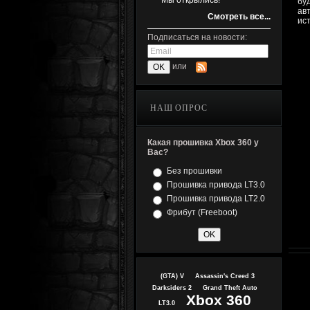
Мы открылись!
бу
ав
Смотреть все...
ис
Подписаться на новости:
или
НАШ ОПРОС
Какая прошивка Xbox 360 у
Вас?
Без прошивки
Прошивка привода LT3.0
Прошивка привода LT2.0
Фрибут (Freeboot)
(GTA) V
Assassin's Creed 3
Darksiders 2
Grand Theft Auto
Xbox 360
LT3.0