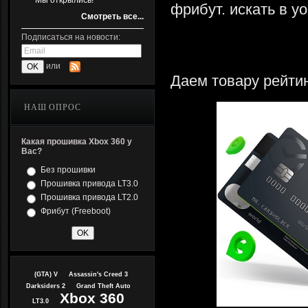
Мы открылись!
фрибут. искать в yo
Смотреть все...
Подписаться на новости:
или
Даем товару рейтин
НАШ ОПРОС
Какая прошивка Xbox 360 у
Вас?
Без прошивки
Прошивка привода LT3.0
Прошивка привода LT2.0
Фрибут (Freeboot)
(GTA) V
Assassin's Creed 3
Darksiders 2
Grand Theft Auto
Xbox 360
LT3.0