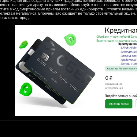
а зрелищная игра создана в лучших традициях гонконгских боевиков. В роли
режить настоящую драку на выживание. Используйте все, от элементов окру
стите в ход смертоносные приемы восточных единоборств. Отточите навыки в
оспектам мегаполиса. Впрочем, вас ожидает не только стремительный экшен, 
бегаловках города.