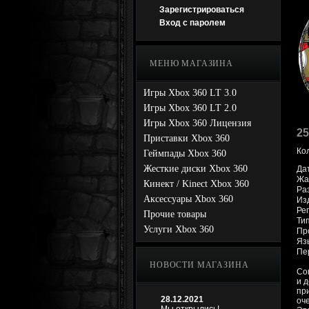
Зарегистрироваться
Вход с паролем
МЕНЮ МАГАЗИНА
Игры Xbox 360 LT 3.0
Игры Xbox 360 LT 2.0
Игры Xbox 360 Лицензия
25
Приставки Xbox 360
Ко
Геймпады Xbox 360
Жесткие диски Xbox 360
Да
Жан
Кинект / Kinect Xbox 360
Ра
Аксессуары Xbox 360
Из
Рег
Прочие товары
Ти
Услуги Xbox 360
Про
Яз
Пе
НОВОСТИ МАГАЗИНА
Со
и 
пр
28.12.2021
оч