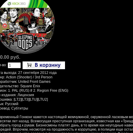
0.00 руб.
л-во:
та выхода: 27 сентября 2012 года
р: Action (Shooter) / 3rd Person
зработчик: United Front Games
дательство: Square Enix
ион: 1. PAL (RUS) # 2. Region Free (ENG)
п издания: Лицензия
шивка: [LT2][LT3][LTU][LTU2]
ык: Русский
ревод: Субтитры
временный Гонконг кажется настоящей жемчужиной, окруженной ласковым море
десятки лет назад. Всемогущая преступная организация, известная как «Триа
ибрать город к рукам. Бизнесмены платят дань, в то время как неугодные нав
ередей. Впрочем, несмотря на продажность и коррупцию, в полиции еще остал