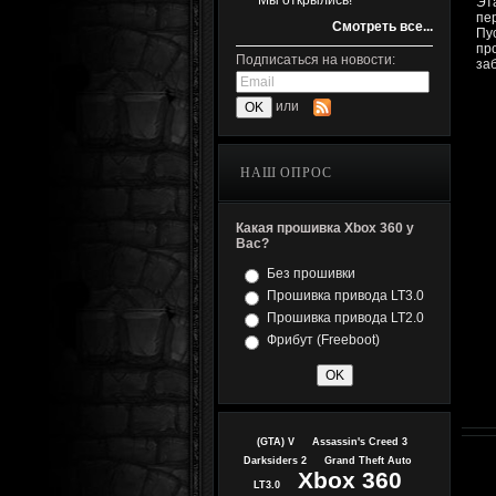
Мы открылись!
Эт
пе
Смотреть все...
Пу
пр
Подписаться на новости:
за
или
НАШ ОПРОС
Какая прошивка Xbox 360 у
Вас?
Без прошивки
Прошивка привода LT3.0
Прошивка привода LT2.0
Фрибут (Freeboot)
(GTA) V
Assassin's Creed 3
Darksiders 2
Grand Theft Auto
Xbox 360
LT3.0