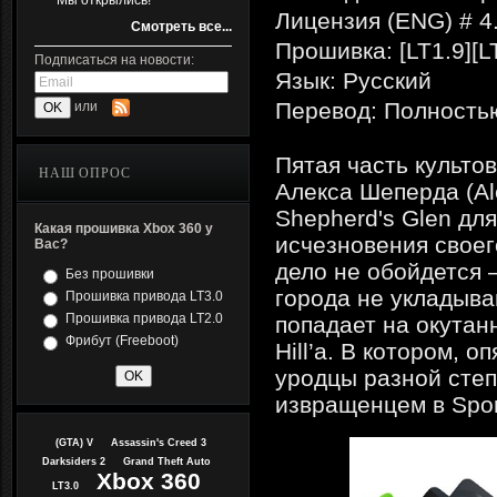
Мы открылись!
Лицензия (ENG) # 4
Смотреть все...
Прошивка: [LT1.9][L
Подписаться на новости:
Язык: Русский
Перевод: Полность
или
Пятая часть культо
НАШ ОПРОС
Алекса Шеперда (Al
Shepherd's Glen дл
Какая прошивка Xbox 360 у
исчезновения своег
Вас?
дело не обойдется 
Без прошивки
города не укладыва
Прошивка привода LT3.0
Прошивка привода LT2.0
попадает на окутан
Фрибут (Freeboot)
Hill’a. В котором, 
уродцы разной степ
извращенцем в Spore
(GTA) V
Assassin's Creed 3
Darksiders 2
Grand Theft Auto
Xbox 360
LT3.0