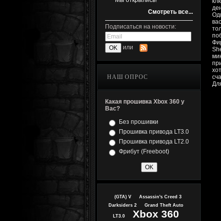
Мы открылись!
кл
ден
Смотреть все...
Од
вас
Подписаться на новости:
то
поб
Фи
или
Sh
ми
пр
хо
НАШ ОПРОС
сч
Дл
Какая прошивка Xbox 360 у
Вас?
Без прошивки
Прошивка привода LT3.0
Прошивка привода LT2.0
Фрибут (Freeboot)
(GTA) V
Assassin's Creed 3
Darksiders 2
Grand Theft Auto
Xbox 360
LT3.0