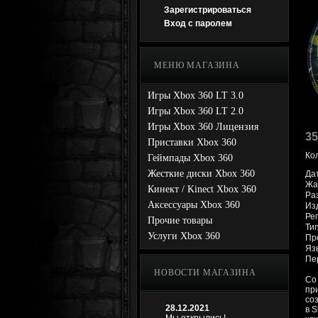
Зарегистрироваться
Вход с паролем
МЕНЮ МАГАЗИНА
Игры Xbox 360 LT 3.0
Игры Xbox 360 LT 2.0
Игры Xbox 360 Лицензия
35
Приставки Xbox 360
Ко
Геймпады Xbox 360
Жесткие диски Xbox 360
Да
Жан
Кинект / Kinect Xbox 360
Ра
Аксессуары Xbox 360
Изд
Ре
Прочие товары
Ти
Услуги Xbox 360
Про
Яз
Пе
НОВОСТИ МАГАЗИНА
Со
пр
со
28.12.2021
в S