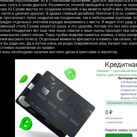
ючевыми персонажами, но и с обычными прохожими, драться, ввязываться в по
ьги, спать и снова драться. Разумеется, полной свободой в этой игре не пахне
нако Ю Сузуки мастер по созданию иллюзий, и вы можете пройти весь Shenmue 
 нагло и цинично дурачат. В драках главный дизайнер Shenmue II (и по совмест
лк: протагонист лупит недругов как поодиночке, так и небольшими группами, 
уждая отдельных знатоков изредка выкрикивать с места: Я видел этот удар у А
рменный стиль Сузуки узнается сразу, и это здорово, потому что без него оч
enmue II подкупает вот еще чем: иные схватки и экшн-сцены проходят при ак
нимальном самого игрока. Пара-тройка вовремя нажатых клавиш, и игра прев
ичем высокого полета. Отдельные моменты врезаются в память так сильно, чт
тя бы ради них. Да и потом очень уж редко современные игры балуют нас хо
астливое исключение из правил.
я игры необходимо наличие жесткого диска в приставке и эмулятор.