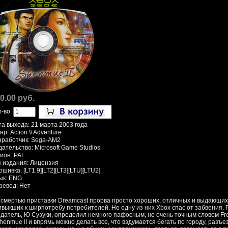
0.00 руб.
л-во:
та выхода: 21 марта 2003 года
р: Action \\ Adventure
зработчик: Sega-AM2
ательство: Microsoft Game Studios
гион: PAL
п издания: Лицензия
шивка: [LT1.9][LT2][LT3][LTU][LTU2]
ык: ENG
ревод: Нет
 смертью приставки Dreamcast прорва просто хороших, отличных и выдающих
ивыкших к ширпотребу потребителей. Но одну из них Xbox спас от забвения. Р
здатель, Ю Сузуки, определил немного пафосным, но очень точным словом Fre
henmue II и впрямь можно делать все, что вздумается бегать по городу, разъе