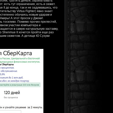
гони, тратить деньги, зарабатывать
т: есть тут ограничения, есть и сюжет.
II до конца, так и не задумавшись, что
ительству Virtua Fighter) явно знает
постепенно обучаясь новым ударам и
киры! А этот бросок у Джеки!.
ень тоскливо. Помимо прочих прелестей,
тивном участии компьютера и
ращается в самую натуральную заставку,
о Shenmue II хочется пройти еще раз
рошим сюжетом. А детище Ю Сузуки