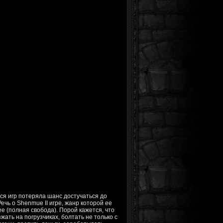
ся игр потеряла шанс достучаться до
ечь о Shenmue II игре, жанр которой ее
e (полная свобода). Порой кажется, что
зжать на погрузчиках, болтать не только с