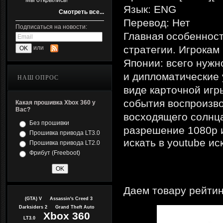
Мы открылись!
Язык: ENG
Смотреть все...
Перевод: Нет
Подписаться на новости:
Главная особенност
стратегии. Игрокам
или
Японии: всего нужн
и дипломатические 
НАШ ОПРОС
виде карточной игр
события воспроизв
Какая прошивка Xbox 360 у
Вас?
восходящего солнца
Без прошивки
разрешение 1080p и 
Прошивка привода LT3.0
искать в youtube ис
Прошивка привода LT2.0
Фрибут (Freeboot)
Даем товару рейтин
(GTA) V
Assassin's Creed 3
Darksiders 2
Grand Theft Auto
Xbox 360
LT3.0