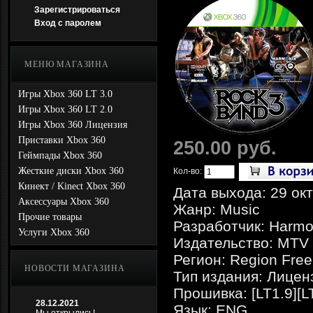
Зарегистрироваться
Вход с паролем
МЕНЮ МАГАЗИНА
Игры Xbox 360 LT 3.0
Игры Xbox 360 LT 2.0
Игры Xbox 360 Лицензия
Приставки Xbox 360
250.00 руб.
Геймпады Xbox 360
Жесткие диски Xbox 360
Кол-во:
Кинект / Kinect Xbox 360
Дата выхода: 29 ок
Аксессуары Xbox 360
Жанр: Music
Прочие товары
Разработчик: Harmo
Услуги Xbox 360
Издательство: MTV
Регион: Region Free
НОВОСТИ МАГАЗИНА
Тип издания: Лицен
Прошивка: [LT1.9][L
28.12.2021
Язык: ENG