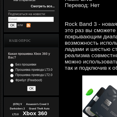
Мы открылись!
Перевод: Нет
Смотреть все...
Подписаться на новости:
Rock Band 3 - нова
или
это раз вы сможете
покрывающим диапаз
НАШ ОПРОС
возможность исполь
ладами и шестью ст
Какая прошивка Xbox 360 у
реализма совместно
Вас?
можно использовать
Без прошивки
так и подключив к 
Прошивка привода LT3.0
Прошивка привода LT2.0
Фрибут (Freeboot)
(GTA) V
Assassin's Creed 3
Darksiders 2
Grand Theft Auto
Xbox 360
LT3.0