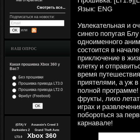
Прошивка: [LT1.9][L
Мы открылись!
Язык: ENG
Смотреть все...
Подписаться на новости:
Увлекательная и оч
или
синего попугая Блу
одноименного аним
состоится в начал
НАШ ОПРОС
приключение в жиз
Какая прошивка Xbox 360 у
клетку и отправить
Вас?
время путешествия
Без прошивки
приятелями, а уж 
Прошивка привода LT3.0
полной программе! 
Прошивка привода LT2.0
Фрибут (Freeboot)
фрукты, лихо летат
играх и развлечени
побороться за пер
карнавале!
(GTA) V
Assassin's Creed 3
Darksiders 2
Grand Theft Auto
Xbox 360
LT3.0