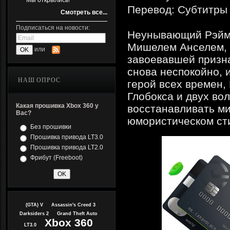
Мы открылись!
Перевод: Субтитры
Смотреть все...
Подписаться на новости:
Неунывающий Рэйме
Мишелем Анселем, 
или
завоевавшей призн
снова неспокойно, 
НАШ ОПРОС
герой всех времен,
Глобокса и двух во
Какая прошивка Xbox 360 у
восстанавливать ми
Вас?
юмористическом ст
Без прошивки
Прошивка привода LT3.0
Прошивка привода LT2.0
Фрибут (Freeboot)
(GTA) V
Assassin's Creed 3
Darksiders 2
Grand Theft Auto
Xbox 360
LT3.0