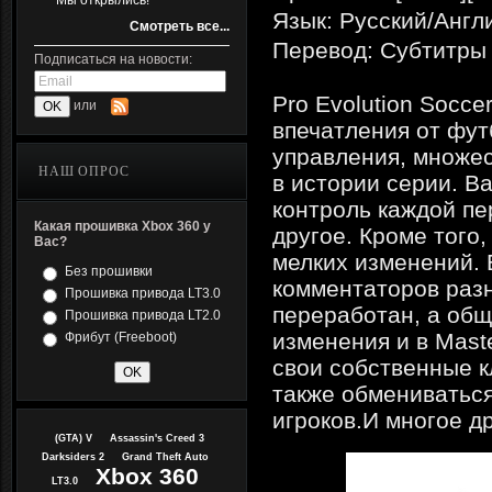
Мы открылись!
Язык: Русский/Англ
Смотреть все...
Перевод: Субтитры
Подписаться на новости:
Pro Evolution Socc
или
впечатления от фут
управления, множе
НАШ ОПРОС
в истории серии. В
контроль каждой пе
Какая прошивка Xbox 360 у
другое. Кроме того
Вас?
мелких изменений. 
Без прошивки
комментаторов разн
Прошивка привода LT3.0
переработан, а об
Прошивка привода LT2.0
изменения и в Mast
Фрибут (Freeboot)
свои собственные кл
также обмениватьс
игроков.И многое др
(GTA) V
Assassin's Creed 3
Darksiders 2
Grand Theft Auto
Xbox 360
LT3.0