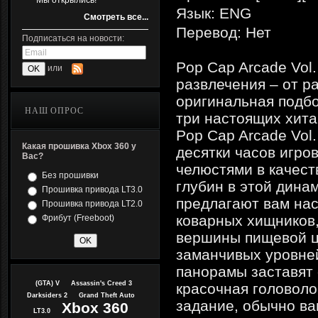
Мы открылись!
Язык: ENG
Смотреть все...
Перевод: Нет
Подписаться на новости:
Pop Cap Arcade Vol
или
развлечения – от р
оригинальная подбо
НАШ ОПРОС
три настоящих хита
Pop Cap Arcade Vol
Какая прошивка Xbox 360 у
десятки часов игров
Вас?
челюстями в качест
Без прошивки
глубин в этой дина
Прошивка привода LT3.0
предлагают вам нас
Прошивка привода LT2.0
коварных хищников,
Фрибут (Freeboot)
вершины пищевой це
заманчивых уровне
панорамы заставят 
(GTA) V
Assassin's Creed 3
красочная головоло
Darksiders 2
Grand Theft Auto
задание, обычно в
Xbox 360
LT3.0