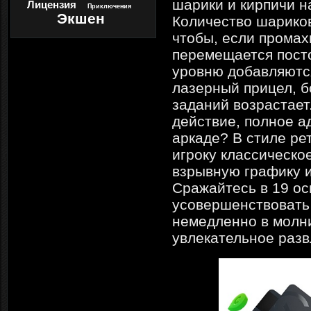
шарики и кирпичи н
Лицензия
Приключения
Экшен
Количество шариков
чтобы, если промах
перемещается посто
уровню добавляютс
лазерный прицел, бо
заданий возрастает
действие, полное а
аркаде? В стиле ре
игроку классическо
взрывную графику и
Сражайтесь в 19 ос
усовершенствовать 
немедленно в молн
увлекательное разв