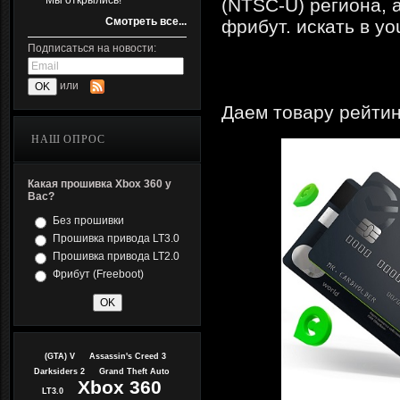
Мы открылись!
(NTSC-U) региона, 
Смотреть все...
фрибут. искать в yo
Подписаться на новости:
или
Даем товару рейтин
НАШ ОПРОС
Какая прошивка Xbox 360 у
Вас?
Без прошивки
Прошивка привода LT3.0
Прошивка привода LT2.0
Фрибут (Freeboot)
(GTA) V
Assassin's Creed 3
Darksiders 2
Grand Theft Auto
Xbox 360
LT3.0