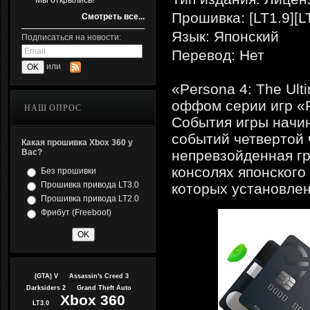
Мы открылись!
Прошивка: [LT1.9][L
Смотреть все...
Язык: Японский
Подписаться на новости:
Перевод: Нет
или
«Persona 4: The Ul
оффом серии игр «P
НАШ ОПРОС
События игры начин
событий четвертой 
Какая прошивка Xbox 360 у
Вас?
непревзойденная гр
консолях японского 
Без прошивки
Прошивка привода LT3.0
которых установлен
Прошивка привода LT2.0
Фрибут (Freeboot)
(GTA) V
Assassin's Creed 3
Darksiders 2
Grand Theft Auto
Xbox 360
LT3.0