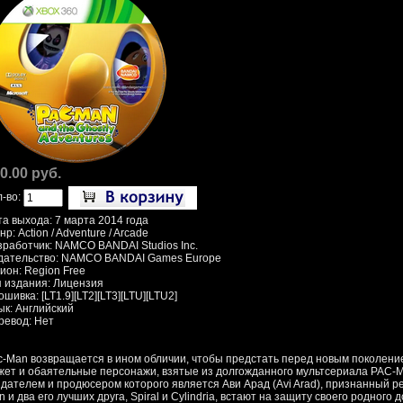
0.00 руб.
л-во:
та выхода: 7 марта 2014 года
р: Action / Adventure / Arcade
зработчик: NAMCO BANDAI Studios Inc.
дательство: NAMCO BANDAI Games Europe
ион: Region Free
п издания: Лицензия
шивка: [LT1.9][LT2][LT3][LTU][LTU2]
ык: Английский
ревод: Нет
c-Man возвращается в ином обличии, чтобы предстать перед новым поколени
жет и обаятельные персонажи, взятые из долгожданного мультсериала PAC-MA
здателем и продюсером которого является Ави Арад (Avi Arad), признанный ре
 и два его лучших друга, Spiral и Cylindria, встают на защиту своего родного