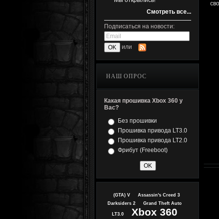
Мы открылись!
св
Смотреть все...
Подписаться на новости:
или
НАШ ОПРОС
Какая прошивка Xbox 360 у
Вас?
Без прошивки
Прошивка привода LT3.0
Прошивка привода LT2.0
Фрибут (Freeboot)
(GTA) V
Assassin's Creed 3
Darksiders 2
Grand Theft Auto
Xbox 360
LT3.0