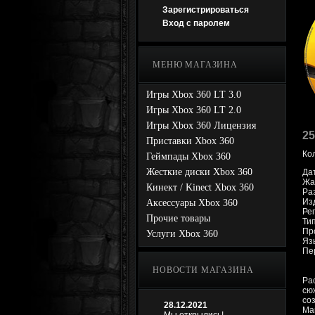
Зарегистрироваться
Вход с паролем
МЕНЮ МАГАЗИНА
Игры Xbox 360 LT 3.0
Игры Xbox 360 LT 2.0
Игры Xbox 360 Лицензия
25
Приставки Xbox 360
Ко
Геймпады Xbox 360
Жесткие диски Xbox 360
Да
Жан
Кинект / Kinect Xbox 360
Ра
Из
Аксессуары Xbox 360
Рег
Прочие товары
Ти
Про
Услуги Xbox 360
Яз
Пе
НОВОСТИ МАГАЗИНА
Pa
сю
со
28.12.2021
Man