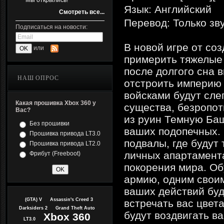
Мы открылись!
Язык: Английский
Смотреть все...
Перевод: Только зв
Подписаться на новости:
В новой игре от со
или
примерить тяжелые
после долгого сна 
НАШ ОПРОС
отстроить империю 
войсками будут сл
Какая прошивка Xbox 360 у
существа, безропо
Вас?
из руин Темную Баш
Без прошивки
ваших подопечных. 
Прошивка привода LT3.0
подвалы, где будут
Прошивка привода LT2.0
личных апартамента
Фрибут (Freeboot)
покорения мира. О
армию, одним своим
ваших действий буд
(GTA) V
Assassin's Creed 3
встречать вас цвета
Darksiders 2
Grand Theft Auto
будут воздвигать в
Xbox 360
LT3.0