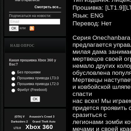
Мы открылись!
Прошивка: [LT1.9][L
Смотреть все...
Язык: ENG
Подписаться на новости:
Перевод: Нет
или
Серия Onechanbara 
предлагается управ
НАШ ОПРОС
милая дама занимае
мертвецов своей ог
Какая прошивка Xbox 360 у
Вас?
немало других коло
обусловлена популя
Без прошивки
Прошивка привода LT3.0
Мертвецы наступает
Прошивка привода LT2.0
и ковбойской шляпе
Фрибут (Freeboot)
спасти
нас всех! Мы играе
придется проявить 
сразиться с
(GTA) V
Assassin's Creed 3
легионами зомби ко
Darksiders 2
Grand Theft Auto
Xbox 360
мечами и своей кра
LT3.0