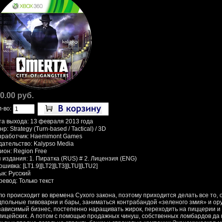
0.00 руб.
л-во:
та выхода: 13 февраля 2013 года
р: Strategy (Turn-based / Tactical) / 3D
зработчик: Haemimont Games
дательство: Kalypso Media
ион: Region Free
 издания: 1. Пиратка (RUS) # 2. Лицензия (ENG)
шивка: [LT1.9][LT2][LT3][LTU][LTU2]
ык: Русский
ревод: Только текст
ло происходит во времена Сухого закона, поэтому приходится делать все то, 
дпольные пивоварни и бары, заниматься контрабандой «зеленого змия» и ор
зависимый бизнес, постепенно наращивать жирок, переходить на пиццерии и 
лицейских. А потом с помощью продажных чинуш, собственных ломбардов да 