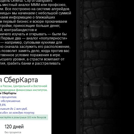
ель Omerta: City of Gangsters
ть местный аналог МММ или профсоюз,
ии. Все построено на системе апгрейдов.
очницы» мы начинаем с небольшой суммой
 Узнаем информацию о ближайших
м первый бизнес и вскоре прокачиваем
стройки, приносящие больше денег,
ий, контрабандистов и
ничего изучать и открывать — были бы
. Первые два — аналог «популярности»
и — например, суповыми кухнями для
но сначала заслужить его расположение,
позволит замять дело, когда против вас
твенное условие поражения в игре.
ысшего уровня, а страсти вскипают от
ия, грабить банки и расстреливать