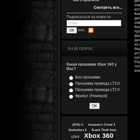
Мы открылись!
де
ох
Смотреть все...
ко
Ка
Подписаться на новости:
де
за
ба
или
пр
фа
де
из
НАШ ОПРОС
бе
ус
на
Ра
Какая прошивка Xbox 360 у
то
Вас?
ко
Без прошивки
Прошивка привода LT3.0
Прошивка привода LT2.0
Фрибут (Freeboot)
(GTA) V
Assassin's Creed 3
Darksiders 2
Grand Theft Auto
Xbox 360
LT3.0