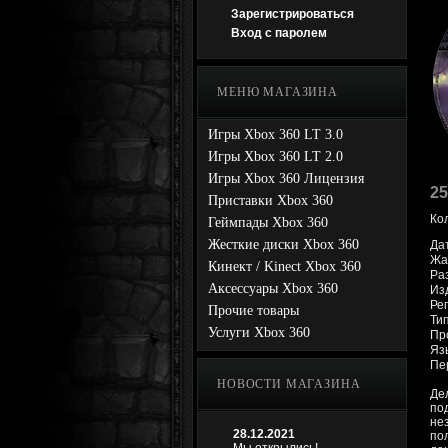
Зарегистрироваться
Вход с паролем
МЕНЮ МАГАЗИНА
Игры Xbox 360 LT 3.0
Игры Xbox 360 LT 2.0
Игры Xbox 360 Лицензия
25
Приставки Xbox 360
Ко
Геймпады Xbox 360
Жесткие диски Xbox 360
Да
Жан
Кинект / Kinect Xbox 360
Ра
Аксессуары Xbox 360
Из
Рег
Прочие товары
Тип
Услуги Xbox 360
Про
Яз
Пе
НОВОСТИ МАГАЗИНА
Де
по
не
28.12.2021
по