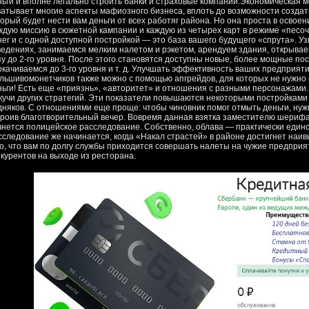
ньги и вполне легально строить банки и страховые компании.Экономическая мод
ватывает многие аспекты мафиозного бизнеса, вплоть до возможности созда
торый будет нести вам деньги от всех работяг района. Но она проста в освоен
ждую миссию в сюжетной кампании и каждую из четырех карт в режиме «пес
нег и с одной доступной постройкой — это база вашего будущего «спрута».
ведениях, занимаемся мелким налетом и рэкетом, арендуем здания, открывае
зу до 2-го уровня. После этого становятся доступны новые, более мощные по
окачиваемся до 3-го уровня и т. д. Улучшать эффективность ваших предприят
льшивомонетчиков также можно с помощью апгрейдов, для которых не нужно 
ньги! Есть еще «приязнь», «авторитет» и отношения с разными персонажами
 кучи других стратегий. Эти показатели повышаются некоторыми постройкам
дняков. С отношениями еще проще: чтобы чиновник помог отмыть деньги, нуж
троив благотворительный вечер. Вовремя данная взятка заместителю шерифа 
чнется полицейское расследование. Собственно, облава — практически единс
сследование же начинается, когда «Накал страстей» в районе достигнет наив
го, что вам по долгу службы приходится совершать налеты на чужие предприят
нкурентов на выходе из ресторана.