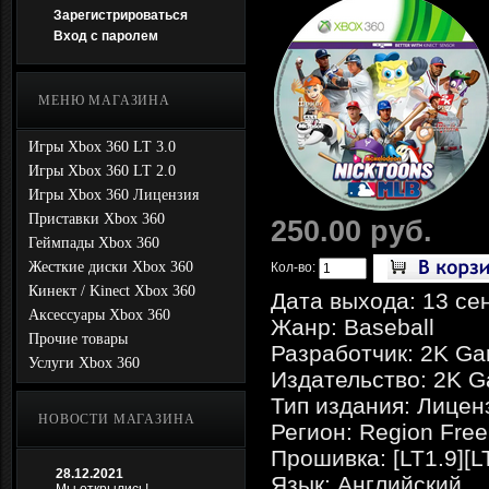
Зарегистрироваться
Вход с паролем
МЕНЮ МАГАЗИНА
Игры Xbox 360 LT 3.0
Игры Xbox 360 LT 2.0
Игры Xbox 360 Лицензия
Приставки Xbox 360
250.00 руб.
Геймпады Xbox 360
Жесткие диски Xbox 360
Кол-во:
Кинект / Kinect Xbox 360
Дата выхода: 13 се
Аксессуары Xbox 360
Жанр: Baseball
Прочие товары
Разработчик: 2K G
Услуги Xbox 360
Издательство: 2K 
Тип издания: Лицен
НОВОСТИ МАГАЗИНА
Регион: Region Free
Прошивка: [LT1.9][L
28.12.2021
Язык: Английский