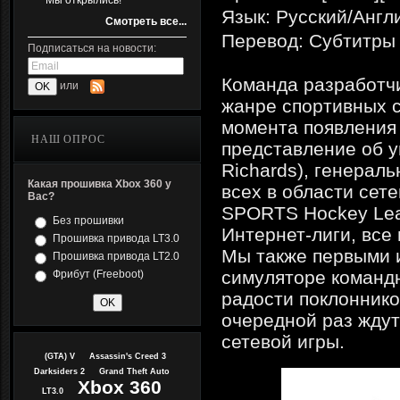
Мы открылись!
Язык: Русский/Англ
Смотреть все...
Перевод: Субтитры
Подписаться на новости:
Команда разработчи
или
жанре спортивных с
момента появления 
НАШ ОПРОС
представление об у
Richards), генера
Какая прошивка Xbox 360 у
всех в области сет
Вас?
SPORTS Hockey Lea
Без прошивки
Интернет-лиги, все
Прошивка привода LT3.0
Мы также первыми 
Прошивка привода LT2.0
симуляторе командн
Фрибут (Freeboot)
радости поклоннико
очередной раз ждут
сетевой игры.
(GTA) V
Assassin's Creed 3
Darksiders 2
Grand Theft Auto
Xbox 360
LT3.0