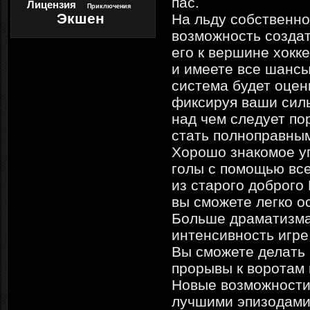
пас.
Лицензия
Приключения
Экшен
На льду собственно
возможность создат
его к вершине хокк
и имеете все шансы
система будет оцен
фиксируя ваши силь
над чем следует по
стать полноправны
Хорошо знакомое уп
голы с помощью все
из старого доброго
вы сможете легко о
Больше драматизма
интенсивность игре
Вы сможете делать
прорывы к воротам 
Новые возможности.
лучшими эпизодами 