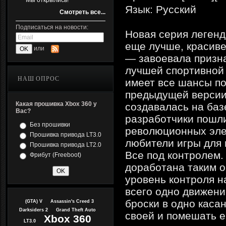
Мы открылись!
Язык: Русский
Смотреть все...
Подписаться на новости:
Новая серия легенд
еще лучше, красив
или
— завоевала призна
лучшей спортивной 
НАШ ОПРОС
имеет все шансы по
предыдущей версии.
Какая прошивка Xbox 360 у
создавалась на баз
Вас?
разработчики пошли
Без прошивки
революционных элем
Прошивка привода LT3.0
любители игры для
Прошивка привода LT2.0
Все под контролем.
Фрибут (Freeboot)
доработана таким о
уровень контроля н
всего одно движени
броски в одно каса
(GTA) V
Assassin's Creed 3
Darksiders 2
Grand Theft Auto
своей и помешать е
Xbox 360
LT3.0