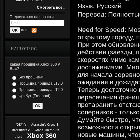
Мы открылись!
Язык: Русский
Смотреть все...
Перевод: Полность
Подписаться на новости:
Need for Speed: Mo
или
открытому городу, 
При этом обновленн
НАШ ОПРОС
действия (заезды, 
скоростях мимо каме
Какая прошивка Xbox 360 у
достижениями. Мног
Вас?
для начала соревно
Без прошивки
ожидания и дожидат
Прошивка привода LT3.0
Теперь достаточно 
Прошивка привода LT2.0
пересечения финиш
Фрибут (Freeboot)
протаранить отстаю
соперников - тольк
Думайте быстро, чт
(GTA) V
Assassin's Creed 3
возможности открыт
Darksiders 2
Grand Theft Auto
новые машины, чтоб
Xbox 360
LT3.0