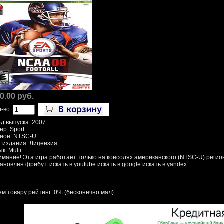
0.00 руб.
л-во:
од выпуска: 2007
нр: Sport
гион: NTSC-U
п издания: Лицензия
к: Multi
имание! Эта игра работает только на консолях американского (NTSC-U) регион
ановлен фрибут. искать в youtube искать в google искать в yandex
ем товару рейтинг: 0% (бесконечно мал)