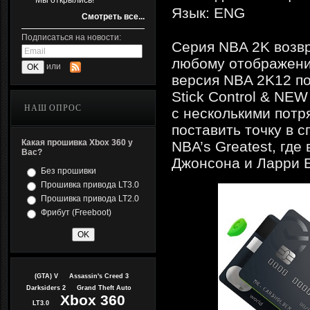
Мы открылись!
Язык: ENG
Смотреть все...
Подписаться на новости:
Серия NBA 2K возвр
любому отображени
или
версия NBA 2K12 по
Stick Control & NE
НАШ ОПРОС
с несколькими пот
поставить точку в 
Какая прошивка Xbox 360 у
NBA’s Greatest, гд
Вас?
Джонсона и Ларри Б
Без прошивки
Прошивка привода LT3.0
Прошивка привода LT2.0
Фрибут (Freeboot)
(GTA) V
Assassin's Creed 3
Darksiders 2
Grand Theft Auto
Xbox 360
LT3.0